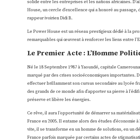
solide entre les entreprises et les nations africaines. D’
House, un cercle d’excellence qui a honoré au passage, 
rappeur ivoirien Didi B.
Le Power House est un réseau prestigieux dédié à la prom
remarquables qui œuvrent à renforcer les liens entre l’Eu
Le Premier Acte : L’Homme Polit
Né le 18 Septembre 1987 à Yaoundé, capitale Camerounais
marqué par des crises socioéconomiques importantes. Depu
effectuer brillamment son cursus secondaire au lycée fran
des grands de ce monde afin d’apporter sa pierre à l’édi
préserve et libère les énergies.
Ce rêve, il aura l’opportunité de démarrer sa matérialisa
France en 2005. Il entame alors des études d’économie à l
vite, il se transforme en un homme de solutions, en un d
France parfois marquée par certains actes de stigmatisatio