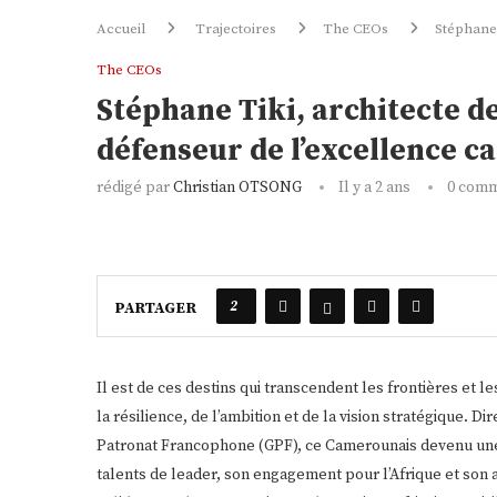
Accueil
Trajectoires
The CEOs
Stéphane 
The CEOs
Stéphane Tiki, architecte d
défenseur de l’excellence 
rédigé par
Christian OTSONG
Il y a 2 ans
0 comm
2
PARTAGER
Il est de ces destins qui transcendent les frontières et l
la résilience, de l’ambition et de la vision stratégique
Patronat Francophone (GPF), ce Camerounais devenu une
talents de leader, son engagement pour l’Afrique et son a