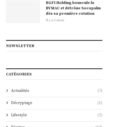
BGFI Holding bouscule la
BVMAC et détrône Socapalm
dès sa première cotation
Il y a 3 mois
NEWSLETTER
CATÉGORIES
Actualités
(7)
Décryptage
(1)
Lifestyle
(2)