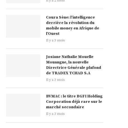
Il y a 2 mois
Coura Sène: l’intelligence
derrière la révolution du
mobile money en Afrique de
l’Ouest
Il y a 3 mois
Josiane Nathalie Mouelle
Mouangue, la nouvelle
Directrice Générale plafond
de TRADEX TCHAD S.A
Il y a 3 mois
BVMAC : le titre BGFI Holding
Corporation déjà rare sur le
marché secondaire
Il y a 3 mois