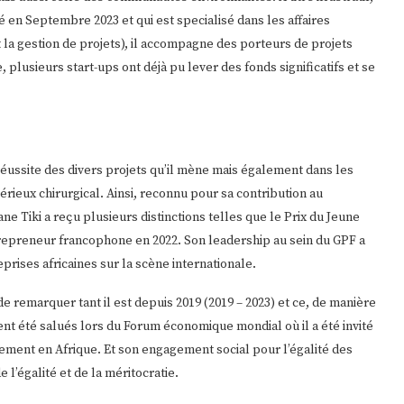
é en Septembre 2023 et qui est specialisé dans les affaires
t la gestion de projets), il accompagne des porteurs de projets
ve, plusieurs start-ups ont déjà pu lever des fonds significatifs et se
réussite des divers projets qu’il mène mais également dans les
ieux chirurgical. Ainsi, reconnu pour sa contribution au
Tiki a reçu plusieurs distinctions telles que le Prix du Jeune
repreneur francophone en 2022. Son leadership au sein du GPF a
rises africaines sur la scène internationale.
e remarquer tant il est depuis 2019 (2019 – 2023) et ce, de manière
ent été salués lors du Forum économique mondial où il a été invité
sement en Afrique. Et son engagement social pour l’égalité des
e l’égalité et de la méritocratie.