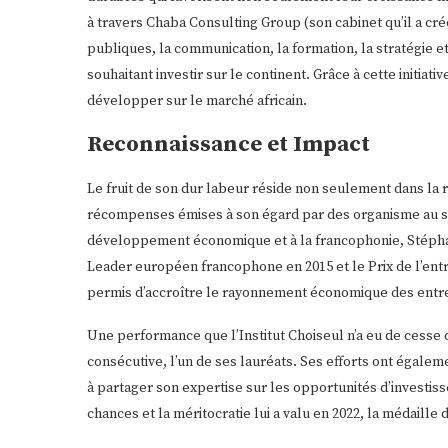
à travers Chaba Consulting Group (son cabinet qu’il a cré
publiques, la communication, la formation, la stratégie e
souhaitant investir sur le continent. Grâce à cette initiati
développer sur le marché africain.
Reconnaissance et Impact
Le fruit de son dur labeur réside non seulement dans la 
récompenses émises à son égard par des organisme au sér
développement économique et à la francophonie, Stéphane 
Leader européen francophone en 2015 et le Prix de l’ent
permis d’accroître le rayonnement économique des entrep
Une performance que l’Institut Choiseul n’a eu de cesse d
consécutive, l’un de ses lauréats. Ses efforts ont égalem
à partager son expertise sur les opportunités d’investis
chances et la méritocratie lui a valu en 2022, la médaille d