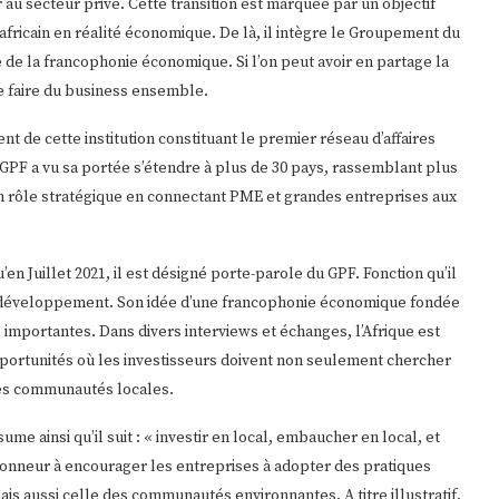
 au secteur privé. Cette transition est marquée par un objectif
 africain en réalité économique. De là, il intègre le Groupement du
de la francophonie économique. Si l’on peut avoir en partage la
de faire du business ensemble.
 de cette institution constituant le premier réseau d’affaires
GPF a vu sa portée s’étendre à plus de 30 pays, rassemblant plus
un rôle stratégique en connectant PME et grandes entreprises aux
en Juillet 2021, il est désigné porte-parole du GPF. Fonction qu’il
 développement. Son idée d’une francophonie économique fondée
importantes. Dans divers interviews et échanges, l’Afrique est
pportunités où les investisseurs doivent non seulement chercher
des communautés locales.
e ainsi qu’il suit : « investir en local, embaucher en local, et
’honneur à encourager les entreprises à adopter des pratiques
is aussi celle des communautés environnantes. A titre illustratif,