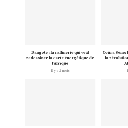
Dangote : la raffinerie qui veut
Coura Sène: l
redessiner la carte énergétique de
la révoluti
l’Afrique
A
Il y a 2 mois