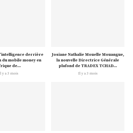
’intelligence derrière
Josiane Nathalie Mouelle Mouangue,
on du mobile money en
la nouvelle Directrice Générale
frique de...
plafond de TRADEX TCHAD...
Il y a 3 mois
Il y a 3 mois