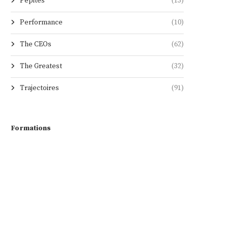
Pépites
(13)
Performance
(10)
The CEOs
(62)
The Greatest
(32)
Trajectoires
(91)
Formations