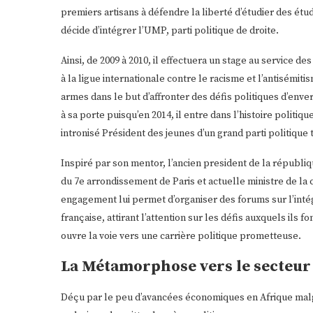
premiers artisans à défendre la liberté d’étudier des étud
décide d’intégrer l’UMP, parti politique de droite.
Ainsi, de 2009 à 2010, il effectuera un stage au service de
à la ligue internationale contre le racisme et l’antisémit
armes dans le but d’affronter des défis politiques d’enver
à sa porte puisqu’en 2014, il entre dans l’histoire politiqu
intronisé Président des jeunes d’un grand parti politique
Inspiré par son mentor, l’ancien president de la républiq
du 7e arrondissement de Paris et actuelle ministre de la c
engagement lui permet d’organiser des forums sur l’intégr
française, attirant l’attention sur les défis auxquels ils fo
ouvre la voie vers une carrière politique prometteuse.
La Métamorphose vers le secteur
Déçu par le peu d’avancées économiques en Afrique malg