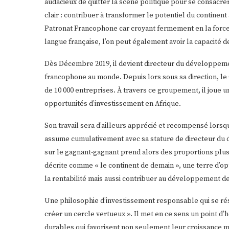
audacieux de quitter la scène politique pour se consacrer
clair : contribuer à transformer le potentiel du continent
Patronat Francophone car croyant fermement en la force 
langue française, l’on peut également avoir la capacité 
Dès Décembre 2019, il devient directeur du développement
francophone au monde. Depuis lors sous sa direction, le 
de 10 000 entreprises. À travers ce groupement, il joue 
opportunités d’investissement en Afrique.
Son travail sera d’ailleurs apprécié et recompensé lorsqu’
assume cumulativement avec sa stature de directeur du
sur le gagnant-gagnant prend alors des proportions plus 
décrite comme « le continent de demain », une terre d’o
la rentabilité mais aussi contribuer au développement 
Une philosophie d’investissement responsable qui se résum
créer un cercle vertueux ». Il met en ce sens un point d
durables qui favorisent non seulement leur croissance ma