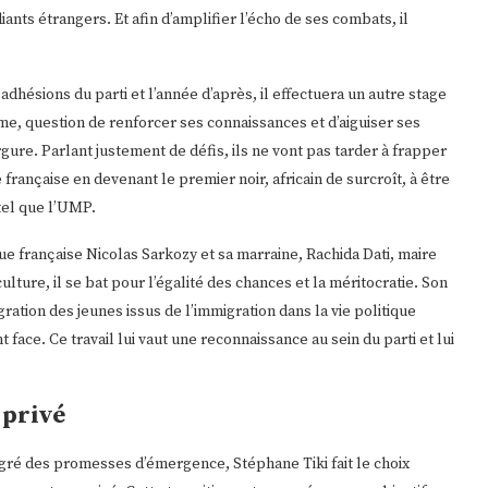
iants étrangers. Et afin d’amplifier l’écho de ses combats, il
s adhésions du parti et l’année d’après, il effectuera un autre stage
isme, question de renforcer ses connaissances et d’aiguiser ses
gure. Parlant justement de défis, ils ne vont pas tarder à frapper
e française en devenant le premier noir, africain de surcroît, à être
 tel que l’UMP.
ue française Nicolas Sarkozy et sa marraine, Rachida Dati, maire
ulture, il se bat pour l’égalité des chances et la méritocratie. Son
ation des jeunes issus de l’immigration dans la vie politique
nt face. Ce travail lui vaut une reconnaissance au sein du parti et lui
 privé
ré des promesses d’émergence, Stéphane Tiki fait le choix