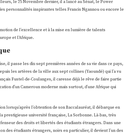
ailleurs, le 25 Novembre dernier, il a lancé au Sénat, le Power
des personnalités inspirantes telles Francis Ngannou ou encore le
otion de l’excellence et à la mise en lumière de talents
rope et l’Afrique.
ique
e, il passe les dix-sept premières années de sa vie dans ce pays,
is les artères de la ville aux sept collines (Yaoundé) qui l’a vu
çais Fustel-de-Coulanges, il caresse déjà le rêve de faire partie
fication d’un Cameroun moderne mais surtout, d’une Afrique qui
tion lorsqu’après l’obtention de son Baccalauréat, il débarque en
a prestigieuse université française, La Sorbonne. Là-bas, très
éfenseur des droits et libertés des étudiants étrangers. Dans une
n des étudiants étrangers, noirs en particulier, il devient l’un des