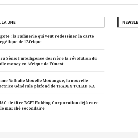
A LA UNE
NEWSLE
gote : la raffinerie qui veut redessiner la carte
rgétique de l’Afrique
ra Sène: l’intelligence derrière la révolution du
ile money en Afrique de l’Ouest
iane Nathalie Mouelle Mouangue, la nouvelle
ectrice Générale plafond de TRADEX TCHAD S.A
AC : le titre BGFI Holding Corporation déjà rare
 le marché secondaire