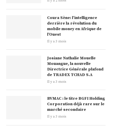
Il y a 2 mois
Coura Sène: l’intelligence
derrière la révolution du
mobile money en Afrique de
l’Ouest
Il y a 3 mois
Josiane Nathalie Mouelle
Mouangue, la nouvelle
Directrice Générale plafond
de TRADEX TCHAD S.A
Il y a 3 mois
BVMAC : le titre BGFI Holding
Corporation déjà rare sur le
marché secondaire
Il y a 3 mois