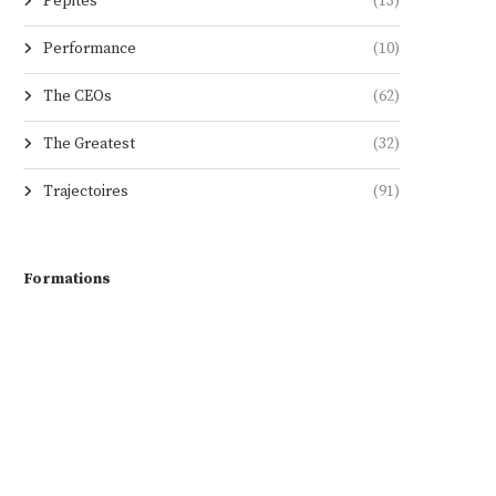
Pépites
(13)
Performance
(10)
The CEOs
(62)
The Greatest
(32)
Trajectoires
(91)
Formations