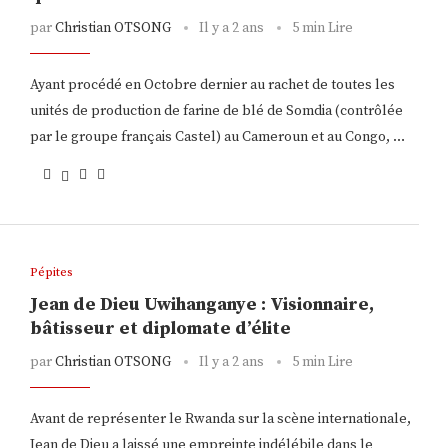
par
Christian OTSONG
Il y a 2 ans
5 min Lire
Ayant procédé en Octobre dernier au rachet de toutes les
unités de production de farine de blé de Somdia (contrôlée
par le groupe français Castel) au Cameroun et au Congo, …
Pépites
Jean de Dieu Uwihanganye : Visionnaire,
bâtisseur et diplomate d’élite
par
Christian OTSONG
Il y a 2 ans
5 min Lire
Avant de représenter le Rwanda sur la scène internationale,
Jean de Dieu a laissé une empreinte indélébile dans le