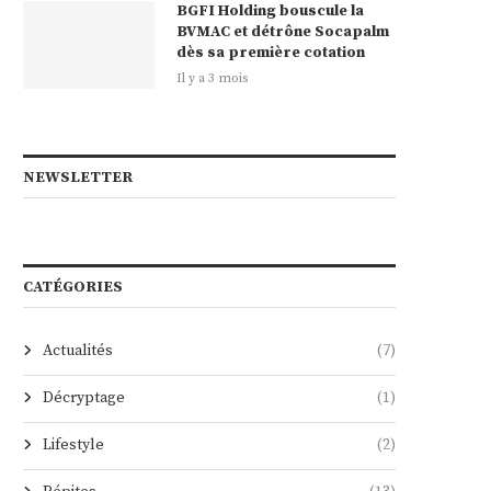
BGFI Holding bouscule la
BVMAC et détrône Socapalm
dès sa première cotation
Il y a 3 mois
NEWSLETTER
CATÉGORIES
Actualités
(7)
Décryptage
(1)
Lifestyle
(2)