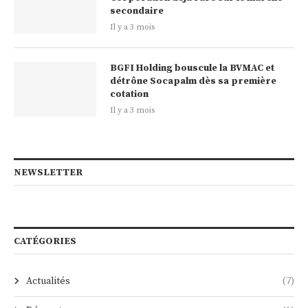
secondaire
Il y a 3 mois
BGFI Holding bouscule la BVMAC et
détrône Socapalm dès sa première
cotation
Il y a 3 mois
NEWSLETTER
CATÉGORIES
Actualités
(7)