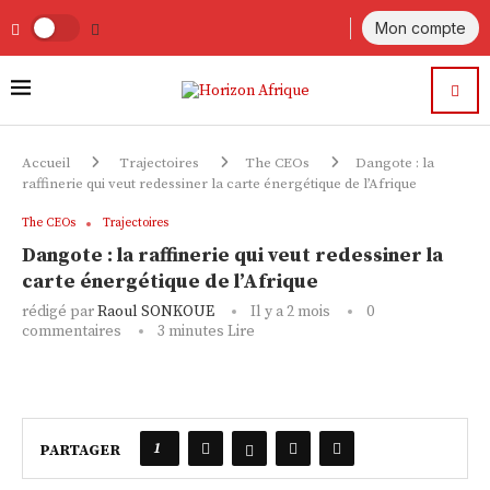
Mon compte
Accueil
Trajectoires
The CEOs
Dangote : la
raffinerie qui veut redessiner la carte énergétique de l’Afrique
The CEOs
Trajectoires
Dangote : la raffinerie qui veut redessiner la
carte énergétique de l’Afrique
rédigé par
Raoul SONKOUE
Il y a 2 mois
0
commentaires
3 minutes Lire
1
PARTAGER