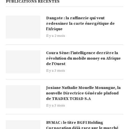
PUBLICATIONS RÉCENTES
Dangote : la raffinerie qui veut
redessiner la carte énergétique de
l’Afrique
Il y a 2 mois
Coura Sène: l’intelligence derrière la
révolution du mobile money en Afrique
de l’Ouest
Il y a 3 mois
Josiane Nathalie Mouelle Mouangue, la
nouvelle Directrice Générale plafond
de TRADEX TCHAD S.A
Il y a 3 mois
BVMAC : le titre BGFI Holding
Corporation déjà rare sur le marché