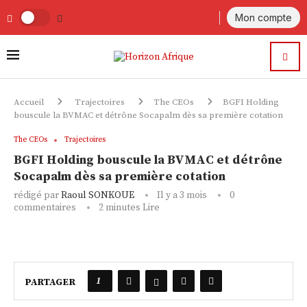
Mon compte
Accueil
Trajectoires
The CEOs
BGFI Holding
bouscule la BVMAC et détrône Socapalm dès sa première cotation
The CEOs
Trajectoires
BGFI Holding bouscule la BVMAC et détrône
Socapalm dès sa première cotation
rédigé par
Raoul SONKOUE
Il y a 3 mois
0
commentaires
2 minutes Lire
1
PARTAGER