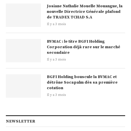
Josiane Nathalie Mouelle Mouangue, la
nouvelle Directrice Générale plafond
de TRADEX TCHAD S.A
Il y a 3 mois
BVMAC : le titre BGFI Holding
Corporation déjà rare sur le marché
secondaire
Il y a 3 mois
BGFI Holding bouscule la BVMAC et
détrône Socapalm dès sa première
cotation
Il y a 3 mois
NEWSLETTER