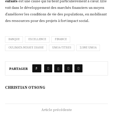
enfants
est une cause qui lui tient particulièrement à cœur. Elle
voit dans le développement des marchés financiers un moyen
d’améliorer les conditions de vie des populations, en mobilisant
des ressources pour des projets à fort impact social.
BANQUE
EXCELLENCE
FINANCE
OULIMATA NDIAYE DIASSE
UMOA-TITRES
ZONE UMOA
5
PARTAGER
CHRISTIAN OTSONG
Article précédente