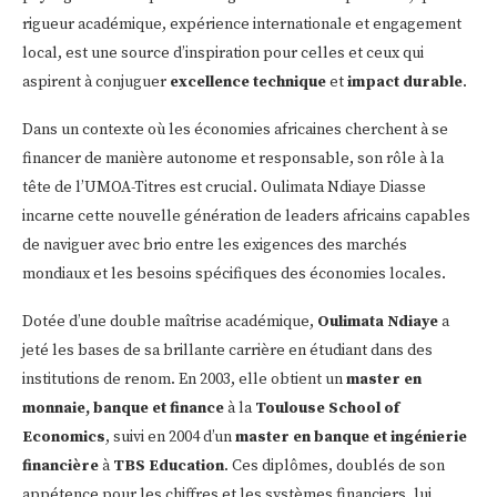
rigueur académique, expérience internationale et engagement
local, est une source d’inspiration pour celles et ceux qui
aspirent à conjuguer
excellence technique
et
impact durable
.
Dans un contexte où les économies africaines cherchent à se
financer de manière autonome et responsable, son rôle à la
tête de l’UMOA-Titres est crucial. Oulimata Ndiaye Diasse
incarne cette nouvelle génération de leaders africains capables
de naviguer avec brio entre les exigences des marchés
mondiaux et les besoins spécifiques des économies locales.
Dotée d’une double maîtrise académique,
Oulimata Ndiaye
a
jeté les bases de sa brillante carrière en étudiant dans des
institutions de renom. En 2003, elle obtient un
master en
monnaie, banque et finance
à la
Toulouse School of
Economics
, suivi en 2004 d’un
master en banque et ingénierie
financière
à
TBS Education
. Ces diplômes, doublés de son
appétence pour les chiffres et les systèmes financiers, lui