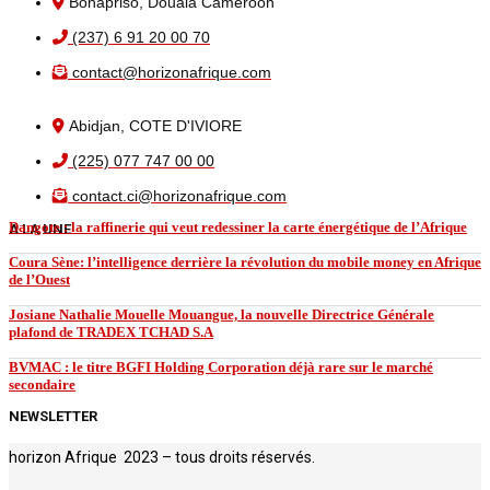
Bonapriso, Douala Cameroon
(237) 6 91 20 00 70
contact@horizonafrique.com
Abidjan, COTE D'IVIORE
(225) 077 747 00 00
contact.ci@horizonafrique.com
Dangote : la raffinerie qui veut redessiner la carte énergétique de l’Afrique
A LA UNE
Coura Sène: l’intelligence derrière la révolution du mobile money en Afrique
de l’Ouest
Josiane Nathalie Mouelle Mouangue, la nouvelle Directrice Générale
plafond de TRADEX TCHAD S.A
BVMAC : le titre BGFI Holding Corporation déjà rare sur le marché
secondaire
NEWSLETTER
horizon Afrique 2023 – tous droits réservés.