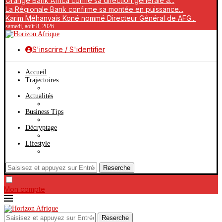
Orange Bank Africa confie sa direction générale à...
La Régionale Bank confirme sa montée en puissance...
Karim Méhanvais Koné nommé Directeur Général de AFG...
samedi, août 8, 2026
S'inscrire / S'identifier
Accueil
Trajectoires
Actualités
Business Tips
Décryptage
Lifestyle
Reserche
Mon compte
Reserche