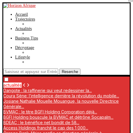
Accueil
Trajectoires
Actualités
Business Tips
Décryptage
Lifestyle
Reserche
actualités
Dangote : la raffinerie qui veut redessiner la...
Coura Sène: l’intelligence derrière la révolution du mobile...
Josiane Nathalie Mouelle Mouangue, la nouvelle Directrice
Générale...
BVMAC : le titre BGFI Holding Corporation déjà...
BGFI Holding bouscule la BVMAC et détrône Socapalm...
BDEAC : le bénéfice net bondit de 58...
Access Holdings franchit le cap des 1 000...