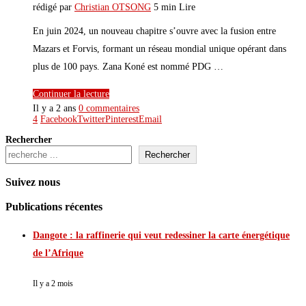
rédigé par
Christian OTSONG
5 min Lire
En juin 2024, un nouveau chapitre s’ouvre avec la fusion entre
Mazars et Forvis, formant un réseau mondial unique opérant dans
plus de 100 pays. Zana Koné est nommé PDG …
Continuer la lecture
Il y a 2 ans
0 commentaires
4
Facebook
Twitter
Pinterest
Email
Rechercher
Rechercher
Suivez nous
Publications récentes
Dangote : la raffinerie qui veut redessiner la carte énergétique
de l’Afrique
Il y a 2 mois