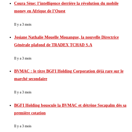
Coura Sène: l’intelligence derrière la révolution du mobile
money en Afrique de l’Ouest
Il y a 3 mois
Josiane Nathalie Mouelle Mouangue, la nouvelle Directrice
Générale plafond de TRADEX TCHAD S.A
Il y a 3 mois
BVMAC : le titre BGFI Holding Corporation déjà rare sur le
marché secondaire
Il y a 3 mois
BGFI Holding bouscule la BVMAC et détrône Socapalm dès sa
première cotation
Il y a 3 mois