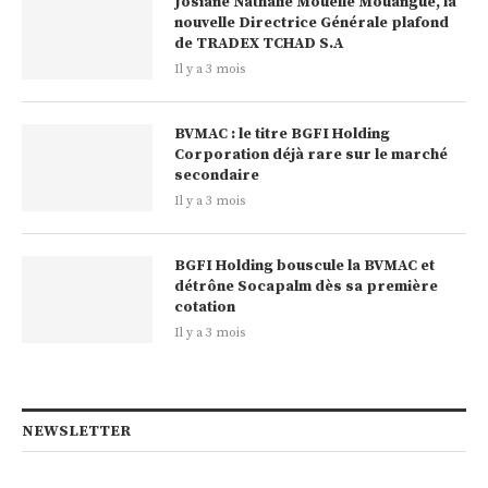
Josiane Nathalie Mouelle Mouangue, la
nouvelle Directrice Générale plafond
de TRADEX TCHAD S.A
Il y a 3 mois
BVMAC : le titre BGFI Holding
Corporation déjà rare sur le marché
secondaire
Il y a 3 mois
BGFI Holding bouscule la BVMAC et
détrône Socapalm dès sa première
cotation
Il y a 3 mois
NEWSLETTER