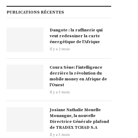
PUBLICATIONS RÉCENTES
Dangote : la raffinerie qui
veut redessiner la carte
énergétique de l’Afrique
Il y a 2 mois
Coura Sène: l’intelligence
derrière la révolution du
mobile money en Afrique de
l’Ouest
Il y a 3 mois
Josiane Nathalie Mouelle
Mouangue, la nouvelle
Directrice Générale plafond
de TRADEX TCHAD S.A
Il y a 3 mois