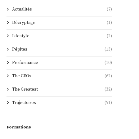
Actualités
(7)
Décryptage
(1)
Lifestyle
(2)
Pépites
(13)
Performance
(10)
The CEOs
(62)
The Greatest
(32)
Trajectoires
(91)
Formations