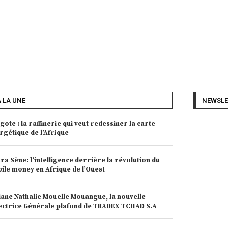
A LA UNE
NEWSLE
gote : la raffinerie qui veut redessiner la carte
rgétique de l’Afrique
ra Sène: l’intelligence derrière la révolution du
ile money en Afrique de l’Ouest
iane Nathalie Mouelle Mouangue, la nouvelle
ectrice Générale plafond de TRADEX TCHAD S.A