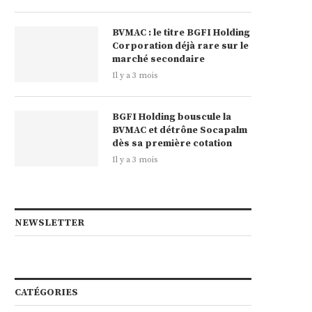
BVMAC : le titre BGFI Holding
Corporation déjà rare sur le
marché secondaire
Il y a 3 mois
BGFI Holding bouscule la
BVMAC et détrône Socapalm
dès sa première cotation
Il y a 3 mois
NEWSLETTER
CATÉGORIES