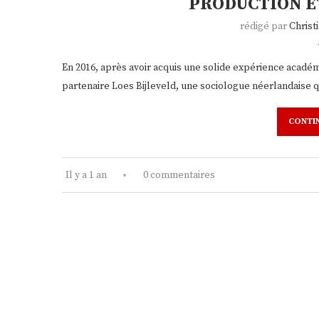
PRODUCTION E
rédigé par
Chris
En 2016, après avoir acquis une solide expérience acadé
partenaire Loes Bijleveld, une sociologue néerlandaise qu
CONTI
Il y a 1 an
0 commentaires