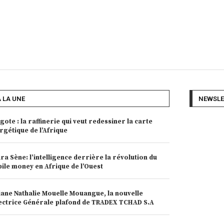
A LA UNE
NEWSLE
gote : la raffinerie qui veut redessiner la carte
rgétique de l’Afrique
ra Sène: l’intelligence derrière la révolution du
ile money en Afrique de l’Ouest
iane Nathalie Mouelle Mouangue, la nouvelle
ectrice Générale plafond de TRADEX TCHAD S.A