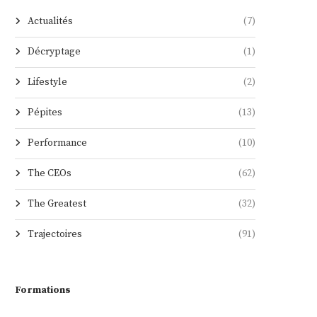
Actualités
(7)
Décryptage
(1)
Lifestyle
(2)
Pépites
(13)
Performance
(10)
The CEOs
(62)
The Greatest
(32)
Trajectoires
(91)
Formations