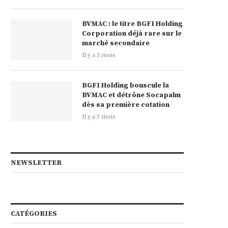
BVMAC : le titre BGFI Holding
Corporation déjà rare sur le
marché secondaire
Il y a 3 mois
BGFI Holding bouscule la
BVMAC et détrône Socapalm
dès sa première cotation
Il y a 3 mois
NEWSLETTER
CATÉGORIES