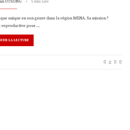
tian OTSONG
5 min Lire
que unique en son genre dans la région MENA. Sa mission ?
t reproductive pour …
NUER LA LECTURE