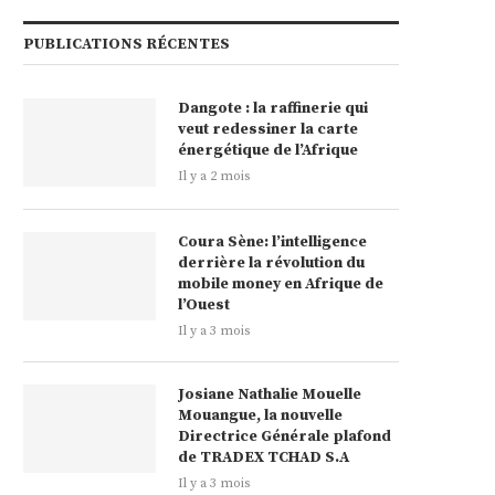
PUBLICATIONS RÉCENTES
Dangote : la raffinerie qui
veut redessiner la carte
énergétique de l’Afrique
Il y a 2 mois
Coura Sène: l’intelligence
derrière la révolution du
mobile money en Afrique de
l’Ouest
Il y a 3 mois
Josiane Nathalie Mouelle
Mouangue, la nouvelle
Directrice Générale plafond
de TRADEX TCHAD S.A
Il y a 3 mois