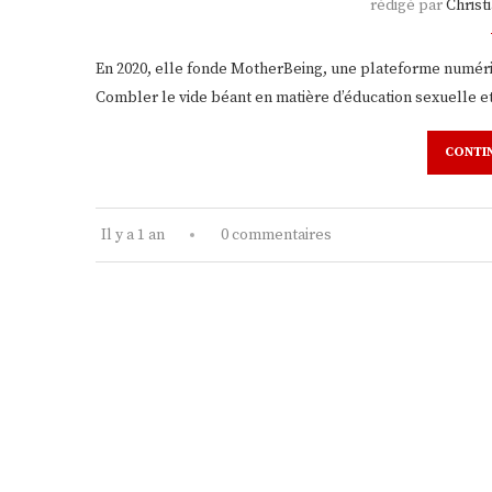
rédigé par
Chris
En 2020, elle fonde MotherBeing, une plateforme numéri
Combler le vide béant en matière d’éducation sexuelle e
CONTI
Il y a 1 an
0 commentaires