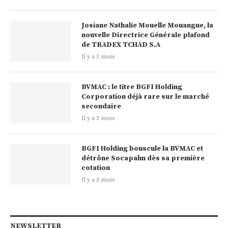
Josiane Nathalie Mouelle Mouangue, la
nouvelle Directrice Générale plafond
de TRADEX TCHAD S.A
Il y a 3 mois
BVMAC : le titre BGFI Holding
Corporation déjà rare sur le marché
secondaire
Il y a 3 mois
BGFI Holding bouscule la BVMAC et
détrône Socapalm dès sa première
cotation
Il y a 3 mois
NEWSLETTER