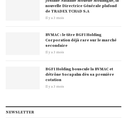
Josiane Nathalie Mouelle Mouangue, la
nouvelle Directrice Générale plafond
de TRADEX TCHAD S.A
Il y a 3 mois
BVMAC : le titre BGFI Holding
Corporation déjà rare sur le marché
secondaire
Il y a 3 mois
BGFI Holding bouscule la BVMAC et
détrône Socapalm dès sa première
cotation
Il y a 3 mois
NEWSLETTER