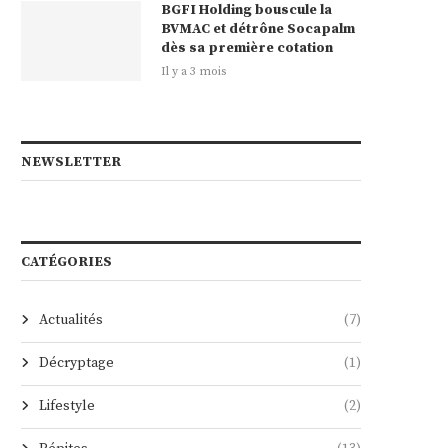
BGFI Holding bouscule la
BVMAC et détrône Socapalm
dès sa première cotation
Il y a 3 mois
NEWSLETTER
CATÉGORIES
Actualités
(7)
Décryptage
(1)
Lifestyle
(2)