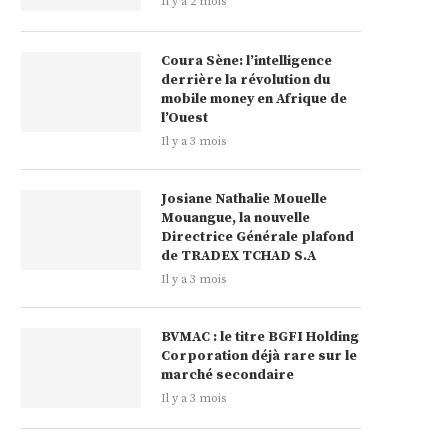
Il y a 2 mois
Coura Sène: l’intelligence
derrière la révolution du
mobile money en Afrique de
l’Ouest
Il y a 3 mois
Josiane Nathalie Mouelle
Mouangue, la nouvelle
Directrice Générale plafond
de TRADEX TCHAD S.A
Il y a 3 mois
BVMAC : le titre BGFI Holding
Corporation déjà rare sur le
marché secondaire
Il y a 3 mois