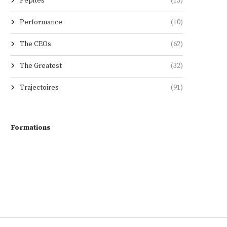
Pépites
(13)
Performance
(10)
The CEOs
(62)
The Greatest
(32)
Trajectoires
(91)
Formations