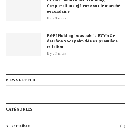
BVMAC : le titre BGFI Holding
Corporation déjà rare sur le marché
secondaire
Il y a 3 mois
BGFI Holding bouscule la BVMAC et
détrône Socapalm dès sa première
cotation
Il y a 3 mois
NEWSLETTER
CATÉGORIES
Actualités
(7)