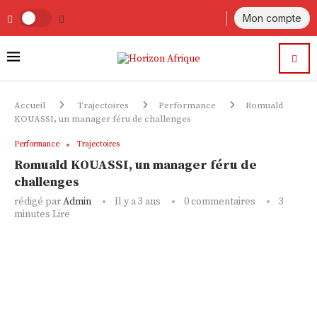
Mon compte
Accueil
Trajectoires
Performance
Romuald
KOUASSI, un manager féru de challenges
Performance
Trajectoires
Romuald KOUASSI, un manager féru de
challenges
rédigé par
Admin
Il y a 3 ans
0 commentaires
3
minutes Lire