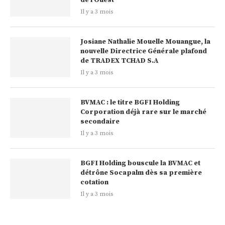
de l’Ouest
Il y a 3 mois
Josiane Nathalie Mouelle Mouangue, la
nouvelle Directrice Générale plafond
de TRADEX TCHAD S.A
Il y a 3 mois
BVMAC : le titre BGFI Holding
Corporation déjà rare sur le marché
secondaire
Il y a 3 mois
BGFI Holding bouscule la BVMAC et
détrône Socapalm dès sa première
cotation
Il y a 3 mois