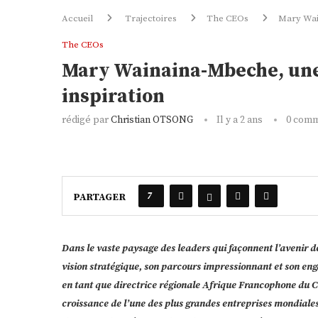
Accueil
Trajectoires
The CEOs
Mary Wain
The CEOs
Mary Wainaina-Mbeche, une 
inspiration
rédigé par
Christian OTSONG
Il y a 2 ans
0 comm
7
PARTAGER
Dans le vaste paysage des leaders qui façonnent l’avenir 
vision stratégique, son parcours impressionnant et son e
en tant que directrice régionale Afrique Francophone du Cen
croissance de l’une des plus grandes entreprises mondiales d