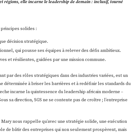
 régions, elle incarne le leadership de demain : inclusif, tourné
principes solides :
aque décision stratégique.
nnel, qui pousse ses équipes à relever des défis ambitieux.
ives et résilientes, guidées par une mission commune.
ant par des rôles stratégiques dans des industries variées, est un
déterminée à briser les barrières et à redéfinir les standards du
beche incarne la quintessence du leadership africain moderne –
Sous sa direction, SGS ne se contente pas de croître ; l’entreprise
Mary nous rappelle qu’avec une stratégie solide, une exécution
ible de bâtir des entreprises qui non seulement prospèrent, mais