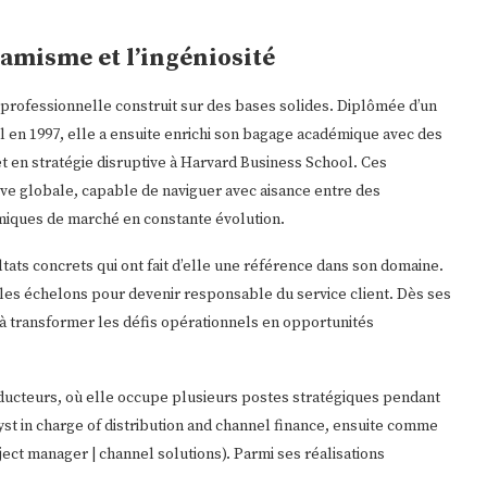
amisme et l’ingéniosité
 professionnelle construit sur des bases solides. Diplômée d’un
l en 1997, elle a ensuite enrichi son bagage académique avec des
et en stratégie disruptive à Harvard Business School. Ces
ive globale, capable de naviguer avec aisance entre des
iques de marché en constante évolution.
ltats concrets qui ont fait d’elle une référence dans son domaine.
t les échelons pour devenir responsable du service client. Dès ses
à transformer les défis opérationnels en opportunités
onducteurs, où elle occupe plusieurs postes stratégiques pendant
yst in charge of distribution and channel finance, ensuite comme
t manager | channel solutions). Parmi ses réalisations