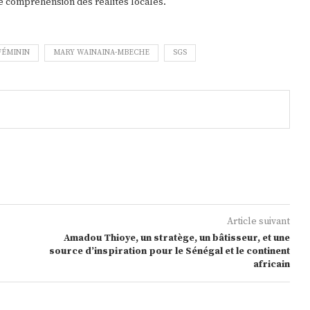
 compréhension des réalités locales.
FÉMININ
MARY WAINAINA-MBECHE
SGS
Article suivant
Amadou Thioye, un stratège, un bâtisseur, et une
source d’inspiration pour le Sénégal et le continent
africain