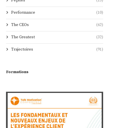
Pépites
(13)
Performance
(10)
The CEOs
(62)
The Greatest
(32)
Trajectoires
(91)
Formations