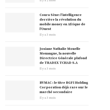
Il y a 2 mois
Coura Sène: l’intelligence
derrière la révolution du
mobile money en Afrique de
l’Ouest
Il y a 3 mois
Josiane Nathalie Mouelle
Mouangue, la nouvelle
Directrice Générale plafond
de TRADEX TCHAD S.A
Il y a 3 mois
BVMAC : le titre BGFI Holding
Corporation déjà rare sur le
marché secondaire
Il y a 3 mois