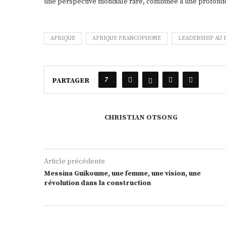
une perspective mondiale rare, combinée à une profonde
AFRIQUE
AFRIQUE FRANCOPHONE
LEADERSHIP AU 
7
PARTAGER
CHRISTIAN OTSONG
Article précédente
Messina Guikoume, une femme, une vision, une
révolution dans la construction