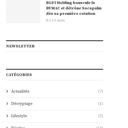
BGFI Holding bouscule la
BVMAC et détrône Socapalm
dès sa première cotation
Il y a 3 mois
NEWSLETTER
CATÉGORIES
Actualités
(7)
Décryptage
(1)
Lifestyle
(2)