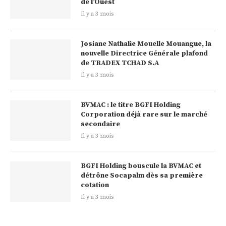
de l’Ouest
Il y a 3 mois
Josiane Nathalie Mouelle Mouangue, la
nouvelle Directrice Générale plafond
de TRADEX TCHAD S.A
Il y a 3 mois
BVMAC : le titre BGFI Holding
Corporation déjà rare sur le marché
secondaire
Il y a 3 mois
BGFI Holding bouscule la BVMAC et
détrône Socapalm dès sa première
cotation
Il y a 3 mois