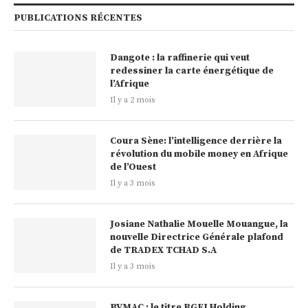
PUBLICATIONS RÉCENTES
Dangote : la raffinerie qui veut
redessiner la carte énergétique de
l’Afrique
Il y a 2 mois
Coura Sène: l’intelligence derrière la
révolution du mobile money en Afrique
de l’Ouest
Il y a 3 mois
Josiane Nathalie Mouelle Mouangue, la
nouvelle Directrice Générale plafond
de TRADEX TCHAD S.A
Il y a 3 mois
BVMAC : le titre BGFI Holding