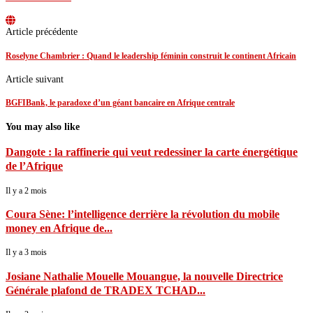
Article précédente
Roselyne Chambrier : Quand le leadership féminin construit le continent Africain
Article suivant
BGFIBank, le paradoxe d’un géant bancaire en Afrique centrale
You may also like
Dangote : la raffinerie qui veut redessiner la carte énergétique
de l’Afrique
Il y a 2 mois
Coura Sène: l’intelligence derrière la révolution du mobile
money en Afrique de...
Il y a 3 mois
Josiane Nathalie Mouelle Mouangue, la nouvelle Directrice
Générale plafond de TRADEX TCHAD...