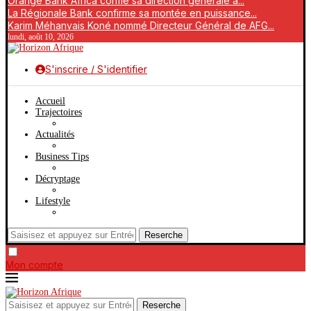
Orange Bank Africa confie sa direction générale à...
La Régionale Bank confirme sa montée en puissance...
Karim Méhanvais Koné nommé Directeur Général de AFG...
lundi, août 10, 2026
S'inscrire / S'identifier
Accueil
Trajectoires
Actualités
Business Tips
Décryptage
Lifestyle
Reserche
Mon compte
Reserche