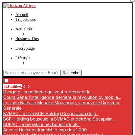
Accueil
Trajectoires
Actualités
Business Tips
Décryptage
Lifestyle
Reserche
actualités
Dangote : la raffinerie qui veut redessiner la...
Coura Sène: l’intelligence derrière la révolution du mobile...
Josiane Nathalie Mouelle Mouangue, la nouvelle Directrice
Générale...
BVMAC : le titre BGFI Holding Corporation déjà...
BGFI Holding bouscule la BVMAC et détrône Socapalm...
BDEAC : le bénéfice net bondit de 58...
Access Holdings franchit le cap des 1 000...