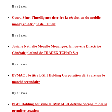
Il y a 2 mois
Coura Sène: l’intelligence derrière la révolution du mobile
money en Afrique de l’Ouest
Il y a 3 mois
Josiane Nathalie Mouelle Mouangue, la nouvelle Directrice
Générale plafond de TRADEX TCHAD S.A
Il y a 3 mois
BVMAC : le titre BGFI Holding Corporation déjà rare sur le
marché secondaire
Il y a 3 mois
BGFI Holding bouscule la BVMAC et détrône Socapalm dès sa
première cotation