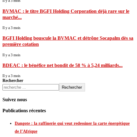
Il y a 3 mois
BVMAC : le titre BGFI Holding Corporation déjà rare sur le
marché...
Il y a 3 mois
BGFI Holding bouscule la BVMAC et détrône Socapalm dès sa
première cotation
Il y a 3 mois
BDEAC : le bénéfice net bondit de 58 % à 5,24 milliards...
Il y a 3 mois
Rechercher
Rechercher
Suivez nous
Publications récentes
Dangote : la raffinerie qui veut redessiner la carte énergétique
de l’Afrique