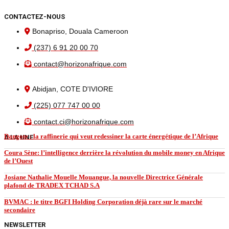
CONTACTEZ-NOUS
Bonapriso, Douala Cameroon
(237) 6 91 20 00 70
contact@horizonafrique.com
Abidjan, COTE D'IVIORE
(225) 077 747 00 00
contact.ci@horizonafrique.com
Dangote : la raffinerie qui veut redessiner la carte énergétique de l’Afrique
A LA UNE
Coura Sène: l’intelligence derrière la révolution du mobile money en Afrique
de l’Ouest
Josiane Nathalie Mouelle Mouangue, la nouvelle Directrice Générale
plafond de TRADEX TCHAD S.A
BVMAC : le titre BGFI Holding Corporation déjà rare sur le marché
secondaire
NEWSLETTER