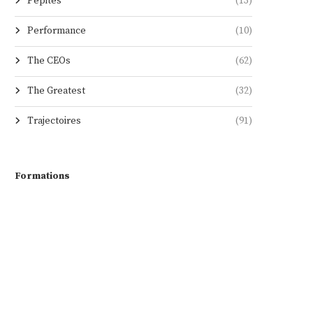
Pépites
(13)
Performance
(10)
The CEOs
(62)
The Greatest
(32)
Trajectoires
(91)
Formations