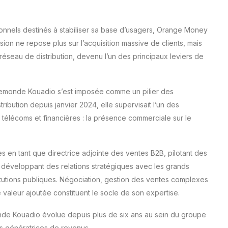
ionnels destinés à stabiliser sa base d’usagers, Orange Money
on ne repose plus sur l’acquisition massive de clients, mais
u réseau de distribution, devenu l’un des principaux leviers de
semonde Kouadio s’est imposée comme un pilier des
ribution depuis janvier 2024, elle supervisait l’un des
télécoms et financières : la présence commerciale sur le
s en tant que directrice adjointe des ventes B2B, pilotant des
 développant des relations stratégiques avec les grands
titutions publiques. Négociation, gestion des ventes complexes
valeur ajoutée constituent le socle de son expertise.
de Kouadio évolue depuis plus de six ans au sein du groupe
és génératrices de revenus.