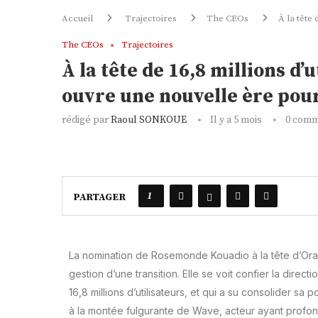
Accueil
Trajectoires
The CEOs
À la tête
The CEOs
Trajectoires
À la tête de 16,8 millions d
ouvre une nouvelle ère pou
rédigé par
Raoul SONKOUE
Il y a 5 mois
0 comm
1
PARTAGER
La nomination de Rosemonde Kouadio à la tête d’Or
gestion d’une transition. Elle se voit confier la direc
16,8 millions d’utilisateurs, et qui a su consolider sa
à la montée fulgurante de Wave, acteur ayant prof