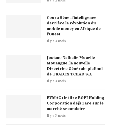
Il y a 2 mois
Coura Sène: l’intelligence
derrière la révolution du
mobile money en Afrique de
l’Ouest
Il y a 3 mois
Josiane Nathalie Mouelle
Mouangue, la nouvelle
Directrice Générale plafond
de TRADEX TCHAD S.A
Il y a 3 mois
BVMAC : le titre BGFI Holding
Corporation déjà rare sur le
marché secondaire
Il y a 3 mois