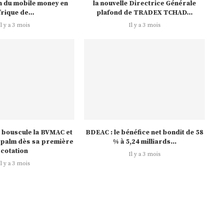
on du mobile money en
la nouvelle Directrice Générale
frique de...
plafond de TRADEX TCHAD...
Il y a 3 mois
Il y a 3 mois
 bouscule la BVMAC et
BDEAC : le bénéfice net bondit de 58
palm dès sa première
% à 5,24 milliards...
cotation
Il y a 3 mois
Il y a 3 mois