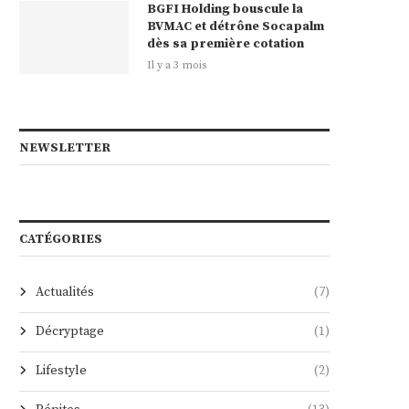
BGFI Holding bouscule la
BVMAC et détrône Socapalm
dès sa première cotation
Il y a 3 mois
NEWSLETTER
CATÉGORIES
Actualités
(7)
Décryptage
(1)
Lifestyle
(2)