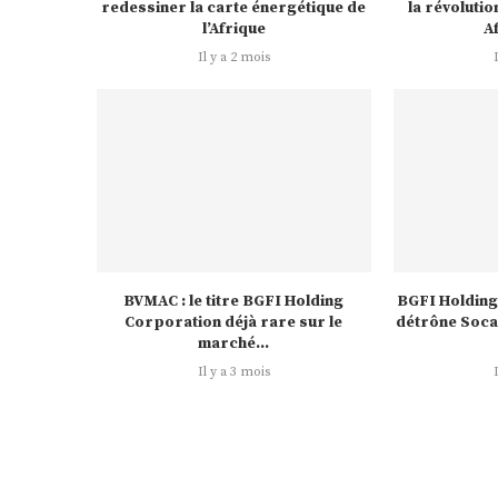
redessiner la carte énergétique de
la révoluti
l’Afrique
A
Il y a 2 mois
BVMAC : le titre BGFI Holding
BGFI Holding
Corporation déjà rare sur le
détrône Soca
marché...
Il y a 3 mois