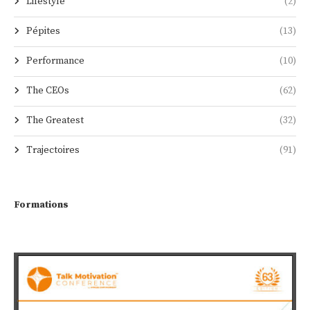
Lifestyle
(2)
Pépites
(13)
Performance
(10)
The CEOs
(62)
The Greatest
(32)
Trajectoires
(91)
Formations