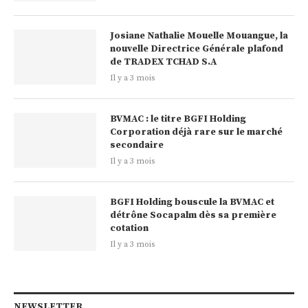
Josiane Nathalie Mouelle Mouangue, la
nouvelle Directrice Générale plafond
de TRADEX TCHAD S.A
Il y a 3 mois
BVMAC : le titre BGFI Holding
Corporation déjà rare sur le marché
secondaire
Il y a 3 mois
BGFI Holding bouscule la BVMAC et
détrône Socapalm dès sa première
cotation
Il y a 3 mois
NEWSLETTER