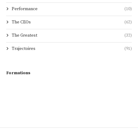
Performance
(10)
The CEOs
(62)
The Greatest
(32)
Trajectoires
(91)
Formations