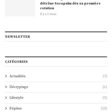
détrône Socapalm dès sa première
cotation
Il y a 3 mois
NEWSLETTER
CATÉGORIES
Actualités
(7)
Décryptage
(1)
Lifestyle
(2)
Pépites
(13)